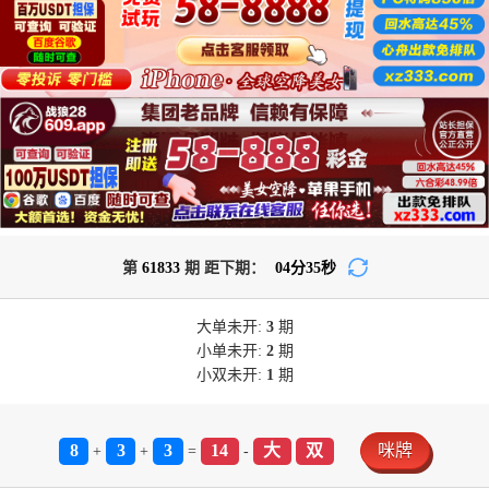
第
61833
期 距下期：
04
分
35
秒
大单
未开:
3
期
小单
未开:
2
期
小双
未开:
1
期
8
3
3
14
大
双
咪牌
+
+
=
-