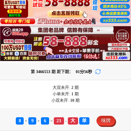
第
3466553
期 距下期：
01
分
54
秒
大双
未开:
2
期
小单
未开:
1
期
小双
未开:
10
期
8
9
6
23
大
单
咪牌
+
+
=
-